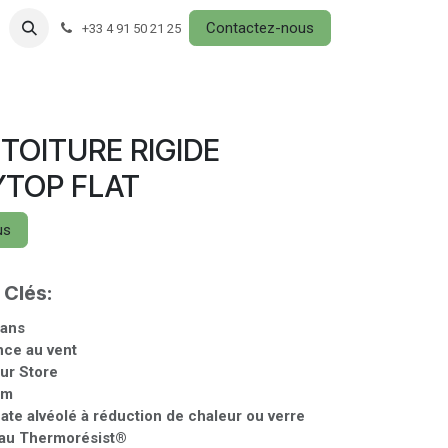
Contactez-nous
+33 4 91 50 21 25
TOITURE RIGIDE
YTOP FLAT
us
 Clés:
 ans
nce au vent
ur Store
um
ate alvéolé à réduction de chaleur ou verre
eau Thermorésist®