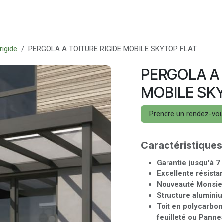
oduits
Rendez-vous
Assistance
Recrutement
rigide
PERGOLA A TOITURE RIGIDE MOBILE SKYTOP FLAT
PERGOLA A 
MOBILE SK
Prendre un rendez-vo
Caractéristiques
Garantie jusqu'à 7
Excellente résista
Nouveauté Monsie
Structure alumini
Toit en polycarbon
feuilleté ou Pann