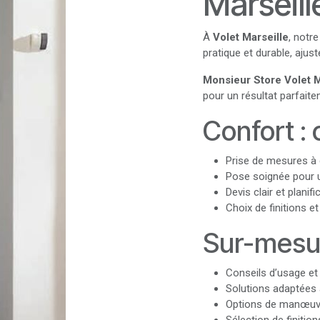
Marseill
À
Volet Marseille
, notr
pratique et durable, ajus
Monsieur Store Volet M
pour un résultat parfaite
Confort : 
Prise de mesures à 
Pose soignée pour u
Devis clair et planifi
Choix de finitions e
Sur-mesur
Conseils d’usage et
Solutions adaptées 
Options de manœuvr