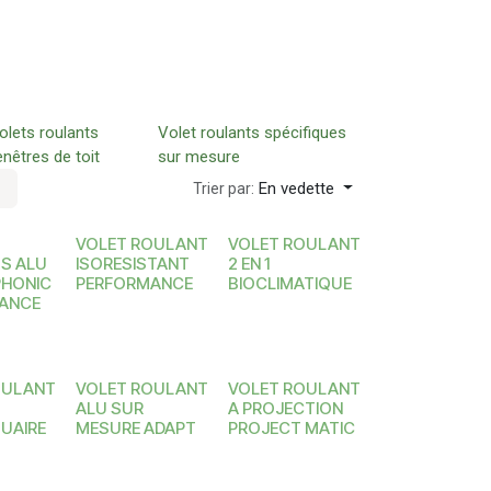
olets roulants
Volet roulants spécifiques
enêtres de toit
sur mesure
En vedette
Trier par:
VOLET ROULANT
VOLET ROULANT
S ALU
ISORESISTANT
2 EN 1
HONIC
PERFORMANCE
BIOCLIMATIQUE
ANCE
OULANT
VOLET ROULANT
VOLET ROULANT
ALU SUR
A PROJECTION
UAIRE
MESURE ADAPT
PROJECT MATIC